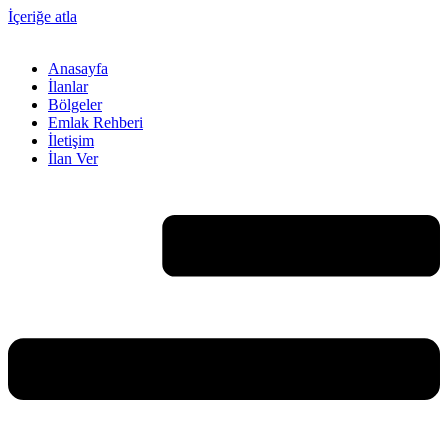
İçeriğe atla
Anasayfa
İlanlar
Bölgeler
Emlak Rehberi
İletişim
İlan Ver