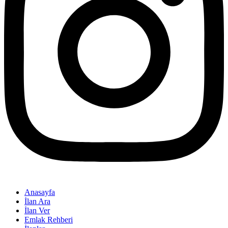
Anasayfa
İlan Ara
İlan Ver
Emlak Rehberi