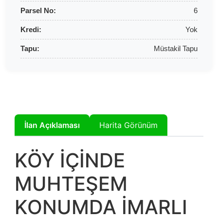
Parsel No:
6
Kredi:
Yok
Tapu:
Müstakil Tapu
İlan Açıklaması
Harita Görünüm
KÖY İÇİNDE
MUHTEŞEM
KONUMDA İMARLI