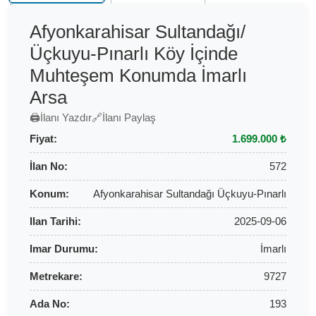
Afyonkarahisar Sultandağı/
Üçkuyu-Pınarlı Köy İçinde
Muhteşem Konumda İmarlı
Arsa
🖨️
İlanı Yazdır
🔗
İlanı Paylaş
Fiyat:
1.699.000 ₺
İlan No:
572
Konum:
Afyonkarahisar Sultandağı Üçkuyu-Pınarlı
Ilan Tarihi:
2025-09-06
Imar Durumu:
İmarlı
Metrekare:
9727
Ada No:
193