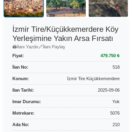
İzmir Tire/Küçükkemerdere Köy
Yerleşimine Yakın Arsa Fırsatı
🖨️
İlanı Yazdır
🔗
İlanı Paylaş
Fiyat:
479.750 ₺
İlan No:
518
Konum:
İzmir Tire Küçükkemerdere
Ilan Tarihi:
2025-09-06
Imar Durumu:
Yok
Metrekare:
5076
Ada No:
210